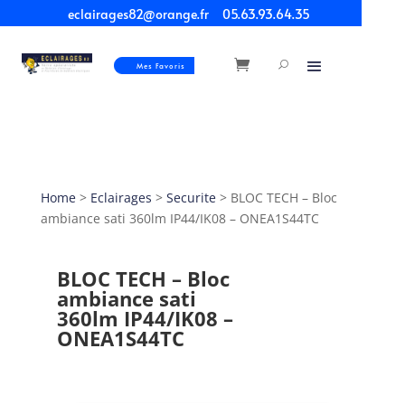
eclairages82@orange.fr
05.63.93.64.35
Mes Favoris
Home
>
Eclairages
>
Securite
> BLOC TECH – Bloc
ambiance sati 360lm IP44/IK08 – ONEA1S44TC
BLOC TECH – Bloc
ambiance sati
360lm IP44/IK08 –
ONEA1S44TC