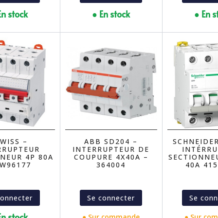
En stock
● En stock
● En s
WISS –
ABB SD204 –
SCHNEIDER
RRUPTEUR
INTERRUPTEUR DE
INTÉRR
NEUR 4P 80A
COUPURE 4X40A –
SECTIONNE
GW96177
364004
40A 415
connecter
Se connecter
Se conn
En stock
● Sur commande
● Sur co