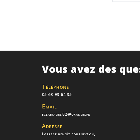
Vous avez des que
Téléphone
05 63 93 64 35
Email
eclairages82@orange.fr
Adresse
Impasse benoît fourneyron,