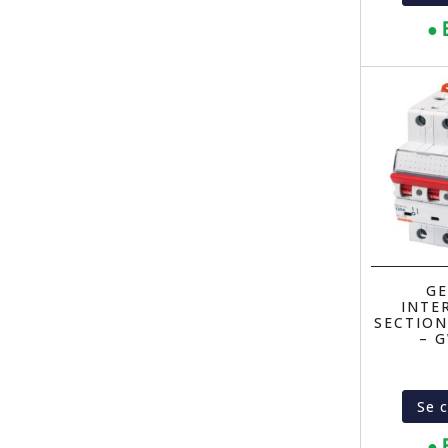
● 
GE
INTE
SECTION
– 
Se 
● 