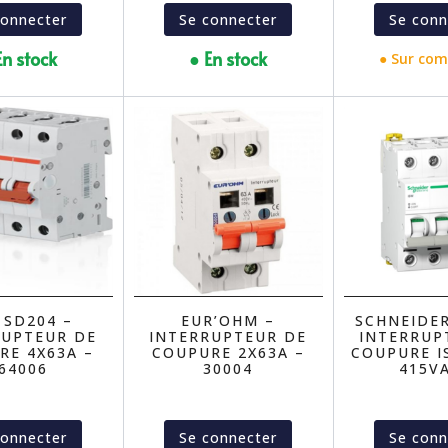
connecter
Se connecter
Se conn
En stock
● En stock
● Sur co
 SD204 –
EUR’OHM –
SCHNEIDER
RUPTEUR DE
INTERRUPTEUR DE
INTERRUP
RE 4X63A –
COUPURE 2X63A –
COUPURE I
64006
30004
415VA
connecter
Se connecter
Se conn