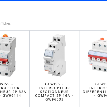
affichés
WISS –
GEWISS –
GEWI
RRUPTEUR
INTERRUPTEUR
INTERR
NEUR 2P 32A
SECTIONNEUR
DIFFERENTI
– GW96114
COMPACT 2P 16A –
– GW9
GW96533