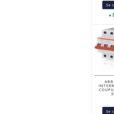
Se 
● 
ABB
INTER
COUPU
3
Se 