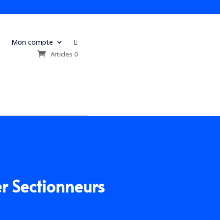
Mon compte

s
Articles 0
er Sectionneurs