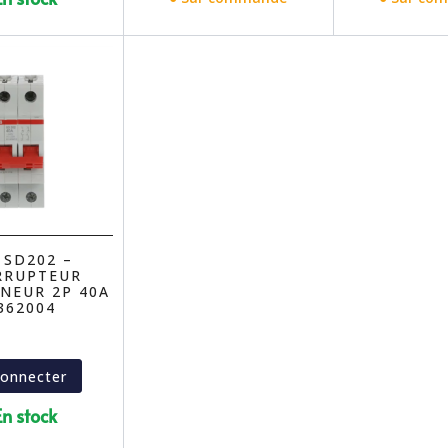
 SD202 –
RRUPTEUR
NEUR 2P 40A
362004
connecter
En stock