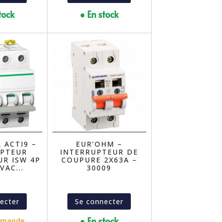
tock
● En stock
 ACTI9 –
EUR’OHM –
UPTEUR
INTERRUPTEUR DE
UR ISW 4P
COUPURE 2X63A –
VAC...
30009
ecter
Se connecter
● En stock
mmande