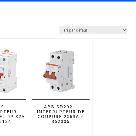
SS –
ABB SD202 –
UPTEUR
INTERRUPTEUR DE
EL 4P 32A
COUPURE 2X63A –
6134
362006