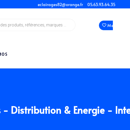
eclairages82@orange.fr
05.63.93.64.35
Mes Favori
MOS
s
-
Distribution & Energie
- Int