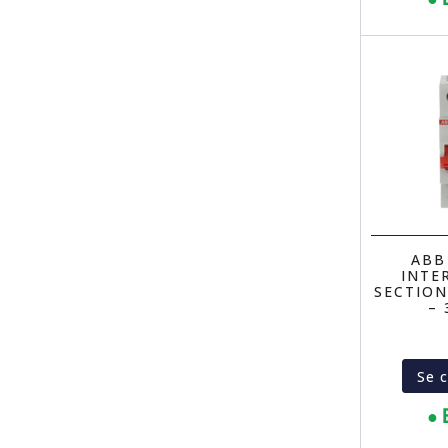
ABB
INTE
SECTION
– 
Se 
● 