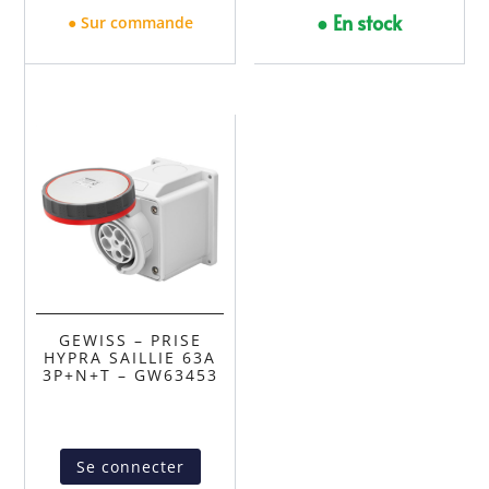
● En stock
● Sur commande
GEWISS – PRISE
HYPRA SAILLIE 63A
3P+N+T – GW63453
Se connecter