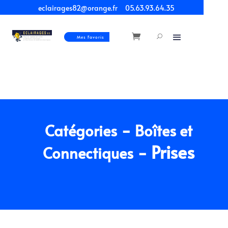
eclairages82@orange.fr
05.63.93.64.35
Mes Favoris
-
Catégories
Boîtes et
- Prises
Connectiques