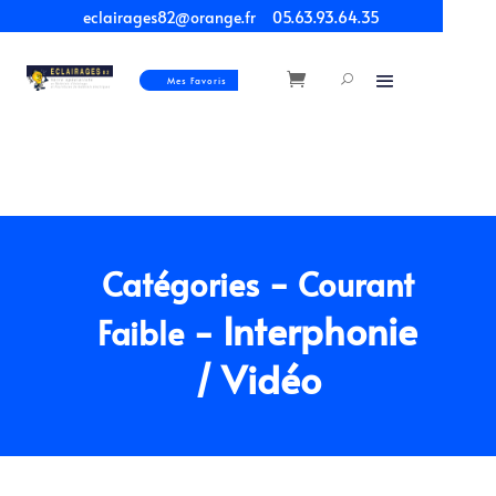
eclairages82@orange.fr
05.63.93.64.35
Mes Favoris
-
Catégories
Courant
- Interphonie
Faible
/ Vidéo