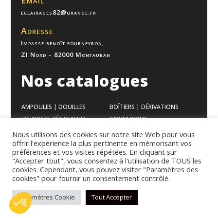
Email
eclairages82@orange.fr
Adresse
Impasse benoît fourneyron,
ZI Nord – 82000 Montauban
Nos catalogues
AMPOULES | DOUILLES
BOÎTIERS | DÉRIVATIONS
ECLAIRAGE RÉSIDENTIEL
CONNEXIONS
ECLAIRAGE BUREAUX
VENTILATION
Nous utilisons des cookies sur notre site Web pour vous
offrir l'expérience la plus pertinente en mémorisant vos
ECLAIRAGE INDUSTRIEL
APPAREILLAGES
préférences et vos visites répétées. En cliquant sur
GAMME MODULAIRES
CHAUFFAGES
"Accepter tout", vous consentez à l'utilisation de TOUS les
cookies. Cependant, vous pouvez visiter "Paramètres des
cookies" pour fournir un consentement contrôlé.
Mentions légales
–
Politique de confidentialité
–
Conditions
Paramètres Cookie
Tout Accepter
générales de vente
© Copyright 2023 eclairages82 – Une création de
rms marketing