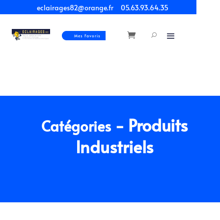
eclairages82@orange.fr
05.63.93.64.35
Mes Favoris
- Produits
Catégories
Industriels