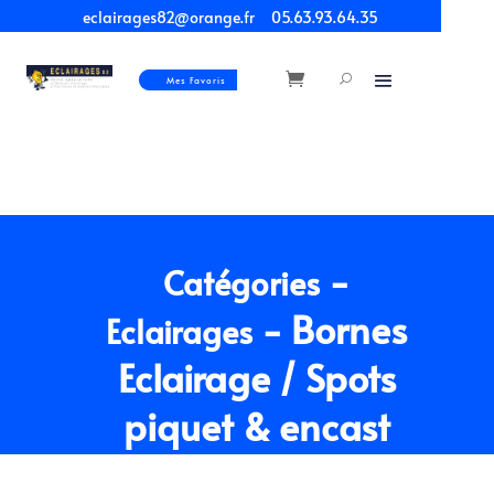
eclairages82@orange.fr
05.63.93.64.35
Mes Favoris
-
Catégories
- Bornes
Eclairages
Eclairage / Spots
piquet & encast