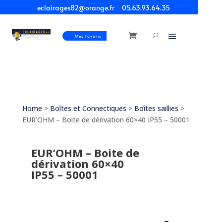
eclairages82@orange.fr
05.63.93.64.35
Mes Favoris
Home
>
Boîtes et Connectiques
>
Boîtes saillies
>
EUR’OHM – Boite de dérivation 60×40 IP55 – 50001
EUR’OHM – Boite de
dérivation 60×40
IP55 – 50001