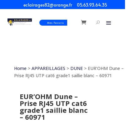
eclairages82@orange.fr
05.63.93.64.35
Mes Favoris
Home
>
APPAREILLAGES
>
DUNE
> EUR’OHM Dune –
Prise RJ45 UTP cat6 grade1 saillie blanc – 60971
EUR’OHM Dune –
Prise RJ45 UTP cat6
grade1 saillie blanc
– 60971