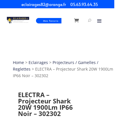
eclairages82@orange.fr
05.63.93.64.35
Mes Favoris
Home
>
Eclairages
>
Projecteurs / Gamelles /
Reglettes
> ELECTRA – Projecteur Shark 20W 1900Lm
IP66 Noir – 302302
ELECTRA –
Projecteur Shark
20W 1900Lm IP66
Noir – 302302