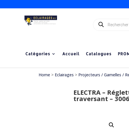
Recherche
de
produits
Catégories
Accueil
Catalogues
PRO
Home
>
Eclairages
>
Projecteurs / Gamelles / R
ELECTRA – Réglet
traversant – 300