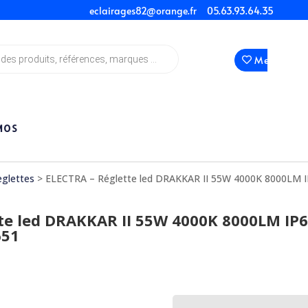
eclairages82@orange.fr
05.63.93.64.35
Mes Favori
MOS
eglettes
> ELECTRA – Réglette led DRAKKAR II 55W 4000K 8000LM I
te led DRAKKAR II 55W 4000K 8000LM IP
651