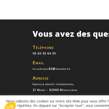
Vous avez des que
Téléphone
05 63 93 64 35
Email
eclairages82@orange.fr
Adresse
Impasse benoît fourneyron,
ZI Nord – 82000 Montauban
Nous utilisons des cookies sur notre site Web pour vous offrir 
visites répétées. En cliquant sur "Accepter tout", vous consente