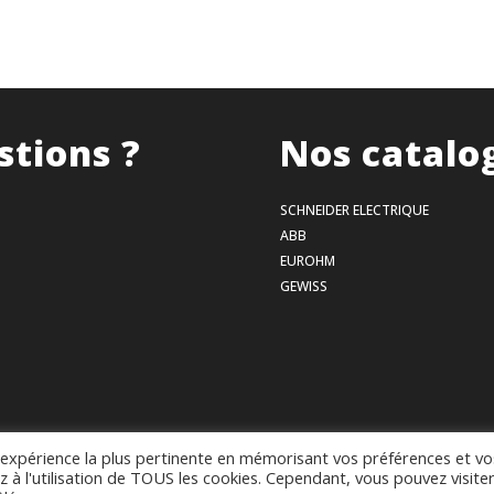
stions ?
Nos catalo
SCHNEIDER ELECTRIQUE
ABB
EUROHM
GEWISS
l'expérience la plus pertinente en mémorisant vos préférences et vo
Mentions légales
–
Politique de confidentialité
–
Conditions générales de vente
z à l'utilisation de TOUS les cookies. Cependant, vous pouvez visite