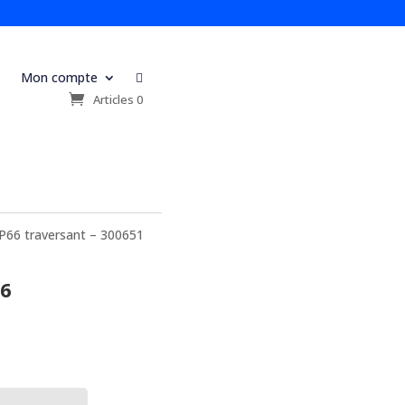
Mon compte

s
Articles 0
P66 traversant – 300651
66