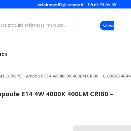
eclairages82@orange.fr
05.63.93.64.35
Mes Favori
MOS
AN EUROPE – Ampoule E14 4W 4000K 400LM CRI80 – LUXABE14C4
poule E14 4W 4000K 400LM CRI80 –