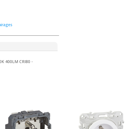
airages
0K 400LM CRI80 -