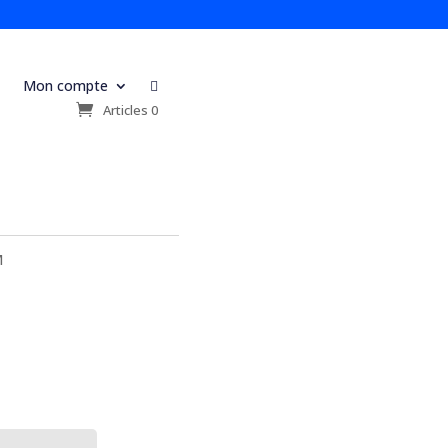
Mon compte

s
Articles 0
M