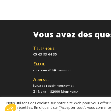
Vous avez des que
Téléphone
05 63 93 64 35
Email
eclairages82@orange.fr
Adresse
Impasse benoît fourneyron,
ZI Nord – 82000 Montauban
Nous utilisons des cookies sur notre site Web pour vous offrir 
visites répétées. En cliquant sur "Accepter tout", vous consente