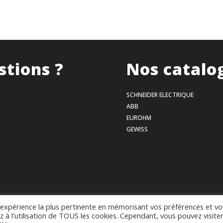
stions ?
Nos catalo
SCHNEIDER ELECTRIQUE
ABB
EUROHM
GEWISS
l'expérience la plus pertinente en mémorisant vos préférences et vo
Mentions légales
–
Politique de confidentialité
–
Conditions générales de vente
z à l'utilisation de TOUS les cookies. Cependant, vous pouvez visite