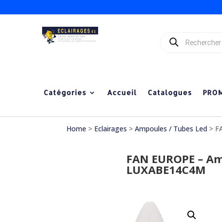
Recherche
de
produits
Catégories
Accueil
Catalogues
PRO
Home
>
Eclairages
>
Ampoules / Tubes Led
> F
FAN EUROPE – Am
LUXABE14C4M