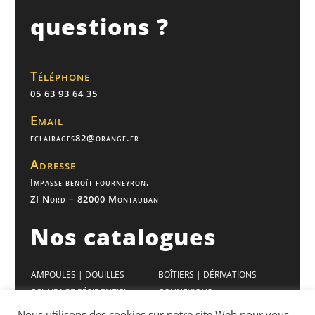
questions ?
Téléphone
05 63 93 64 35
Email
eclairages82@orange.fr
Adresse
Impasse benoît fourneyron,
ZI Nord – 82000 Montauban
Nos catalogues
AMPOULES | DOUILLES
BOÎTIERS | DÉRIVATIONS
ECLAIRAGE RÉSIDENTIEL
CONNEXIONS
ECLAIRAGE BUREAUX
VENTILATION
Nous utilisons des cookies sur notre site Web pour vous