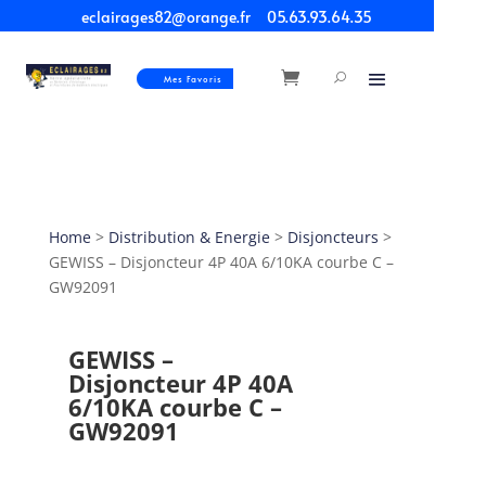
eclairages82@orange.fr
05.63.93.64.35
Mes Favoris
Home
>
Distribution & Energie
>
Disjoncteurs
>
GEWISS – Disjoncteur 4P 40A 6/10KA courbe C –
GW92091
GEWISS –
Disjoncteur 4P 40A
6/10KA courbe C –
GW92091