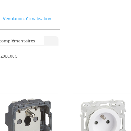
- Ventilation
,
Climatisation
 complémentaires
C20LC00G