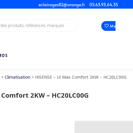
eclairages82@orange.fr
05.63.93.64.35
Mes Favori
MOS
n
>
Climatisation
> HISENSE – UI Max Comfort 2KW – HC20LC00G
x Comfort 2KW – HC20LC00G