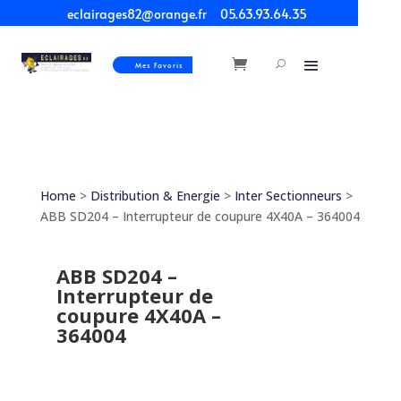
eclairages82@orange.fr
05.63.93.64.35
Mes Favoris
Home
>
Distribution & Energie
>
Inter Sectionneurs
>
ABB SD204 – Interrupteur de coupure 4X40A – 364004
ABB SD204 –
Interrupteur de
coupure 4X40A –
364004