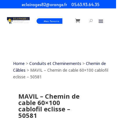
eclairages82@orange.fr
05.63.93.64.35
Mes Favoris
Home
>
Conduits et Cheminements
>
Chemin de
Câbles
> MAVIL – Chemin de cable 60×100 cablofil
eclisse – 50581
MAVIL – Chemin de
cable 60×100
cablofil eclisse –
50581