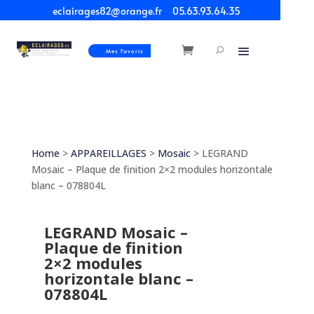
eclairages82@orange.fr
05.63.93.64.35
Mes Favoris
Home
>
APPAREILLAGES
>
Mosaic
> LEGRAND
Mosaic – Plaque de finition 2×2 modules horizontale
blanc – 078804L
LEGRAND Mosaic –
Plaque de finition
2×2 modules
horizontale blanc –
078804L