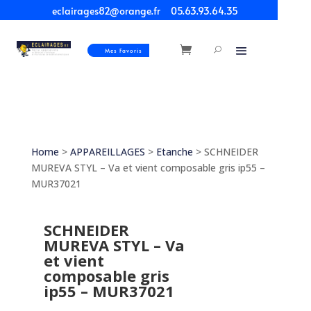
eclairages82@orange.fr
05.63.93.64.35
Mes Favoris
Home
>
APPAREILLAGES
>
Etanche
> SCHNEIDER
MUREVA STYL – Va et vient composable gris ip55 –
MUR37021
SCHNEIDER
MUREVA STYL – Va
et vient
composable gris
ip55 – MUR37021