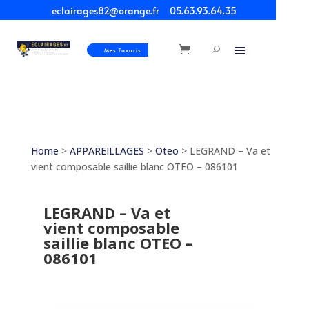
eclairages82@orange.fr
05.63.93.64.35
Mes Favoris
Home
>
APPAREILLAGES
>
Oteo
> LEGRAND – Va et
vient composable saillie blanc OTEO – 086101
LEGRAND – Va et
vient composable
saillie blanc OTEO –
086101