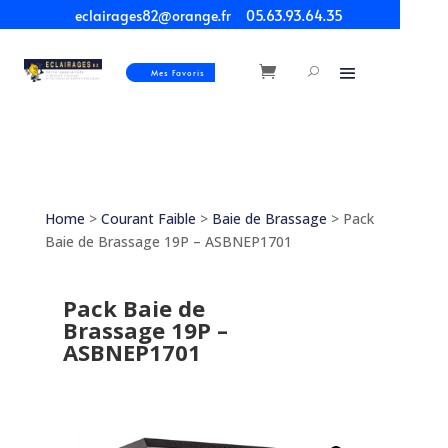
eclairages82@orange.fr
05.63.93.64.35
Mes Favoris
Home
>
Courant Faible
>
Baie de Brassage
> Pack
Baie de Brassage 19P – ASBNEP1701
Pack Baie de
Brassage 19P –
ASBNEP1701