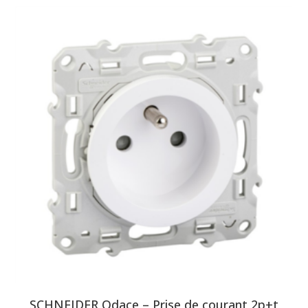
SCHNEIDER Odace – Prise de courant 2p+t