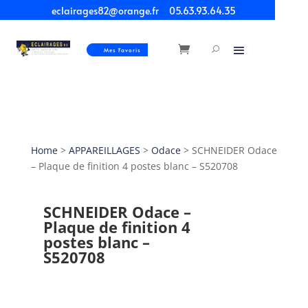
eclairages82@orange.fr
05.63.93.64.35
Mes Favoris
Home
>
APPAREILLAGES
>
Odace
> SCHNEIDER Odace
– Plaque de finition 4 postes blanc – S520708
SCHNEIDER Odace –
Plaque de finition 4
postes blanc –
S520708