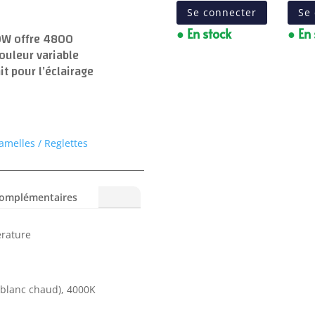
Se connecter
Se
● En stock
● En
40W offre 4800
ouleur variable
it pour l’éclairage
amelles / Reglettes
complémentaires
érature
blanc chaud), 4000K
)