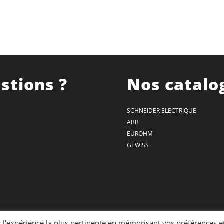
stions ?
Nos catalo
SCHNEIDER ELECTRIQUE
ABB
EUROHM
GEWISS
r l'expérience la plus pertinente en mémorisant vos préférences e