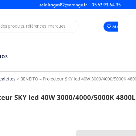
eclairages82@orange.fr
05.63.93.64.35
Mes Favori
MOS
eglettes
> BENEITO – Projecteur SKY led 40W 3000/4000/5000K 480
teur SKY led 40W 3000/4000/5000K 4800