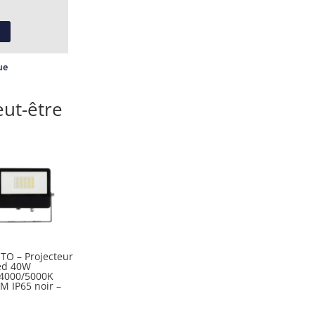
ue
ut-être
TO – Projecteur
ed 40W
4000/5000K
M IP65 noir –