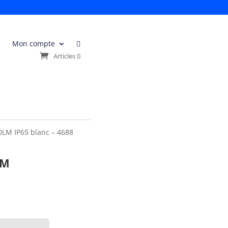
Mon compte

s
Articles 0
0LM IP65 blanc – 4688
LM