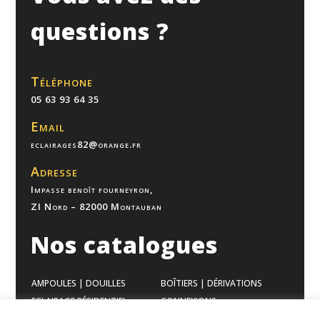
questions ?
Téléphone
05 63 93 64 35
Email
eclairages82@orange.fr
Adresse
Impasse benoît fourneyron,
ZI Nord – 82000 Montauban
Nos catalogues
AMPOULES | DOUILLES
BOÎTIERS | DÉRIVATIONS
ECLAIRAGE RÉSIDENTIEL
CONNEXIONS
ECLAIRAGE BUREAUX
VENTILATION