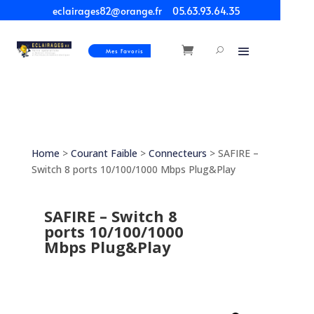
eclairages82@orange.fr
05.63.93.64.35
Mes Favoris
Home
>
Courant Faible
>
Connecteurs
> SAFIRE –
Switch 8 ports 10/100/1000 Mbps Plug&Play
SAFIRE – Switch 8
ports 10/100/1000
Mbps Plug&Play