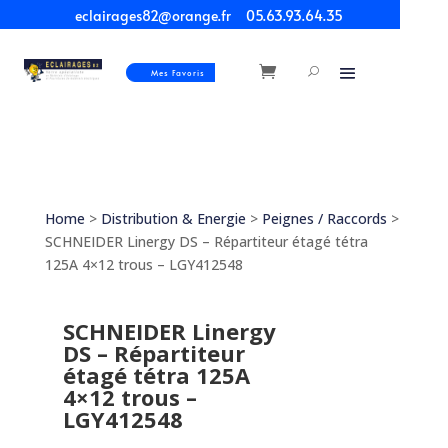
eclairages82@orange.fr
05.63.93.64.35
Mes Favoris
Home
>
Distribution & Energie
>
Peignes / Raccords
>
SCHNEIDER Linergy DS – Répartiteur étagé tétra
125A 4×12 trous – LGY412548
SCHNEIDER Linergy
DS – Répartiteur
étagé tétra 125A
4×12 trous –
LGY412548