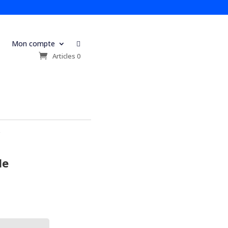
Mon compte

s
Articles 0
é
le