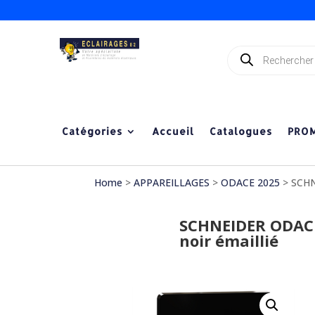
Recherche
de
produits
Catégories
Accueil
Catalogues
PRO
Home
>
APPAREILLAGES
>
ODACE 2025
> SCHNE
SCHNEIDER ODACE 
noir émaillié