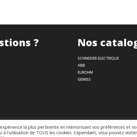
stions ?
Nos catalo
SCHNEIDER ELECTRIQUE
ABB
EUROHM
GEWISS
l'expérience la plus pertinente en mémorisant vos préférences et vo
Mentions légales
–
Politique de confidentialité
–
Conditions générales de vente
z à l'utilisation de TOUS les cookies. Cependant, vous pouvez visite