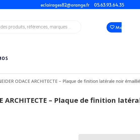
eclairages82@orange.fr
05.63.93.64.35
Mes Favori
MOS
IDER ODACE ARCHITECTE – Plaque de finition latérale noir émailli
ARCHITECTE – Plaque de finition latéra