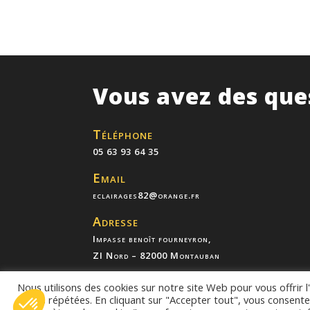
Vous avez des que
Téléphone
05 63 93 64 35
Email
eclairages82@orange.fr
Adresse
Impasse benoît fourneyron,
ZI Nord – 82000 Montauban
Nous utilisons des cookies sur notre site Web pour vous offrir 
visites répétées. En cliquant sur "Accepter tout", vous consente