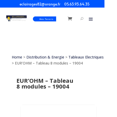
eclairages82@orange.fr
05.63.93.64.35
Mes Favoris
Home
>
Distribution & Energie
>
Tableaux Electriques
> EUR’OHM – Tableau 8 modules – 19004
EUR’OHM – Tableau
8 modules – 19004