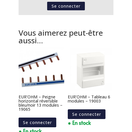
Se connecter
Vous aimerez peut-être
aussi…
EUR’OHM – Peigne
EUR’OHM – Tableau 6
horizontal réversible
modules – 19003
bleu/noir 13 modules –
19065
Se connecter
● En stock
Se connecter
● En stock