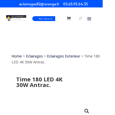
eclairages82@orange.fr
05.63.93.64.35
Mes Favoris
Home
>
Eclairages
>
Eclairages Exterieur
> Time 180
LED 4K 30W Antrac.
Time 180 LED 4K
30W Antrac.