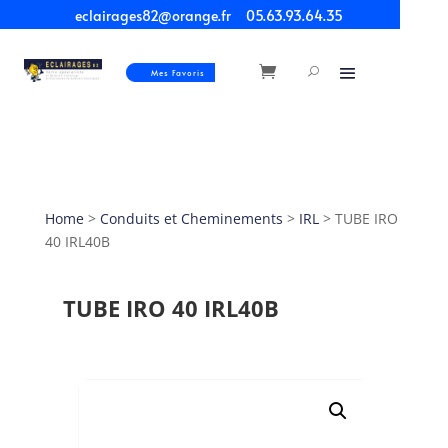
eclairages82@orange.fr
05.63.93.64.35
Mes Favoris
Home
>
Conduits et Cheminements
>
IRL
> TUBE IRO
40 IRL40B
TUBE IRO 40 IRL40B