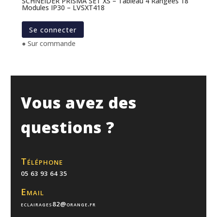
SCHNEIDER PRISMA SET XS – Tableau 4 Rangées 18
Modules IP30 – LVSXT418
Se connecter
● Sur commande
Vous avez des
questions ?
Téléphone
05 63 93 64 35
Email
eclairages82@orange.fr