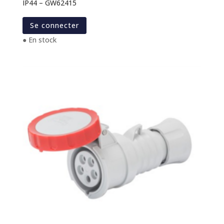
IP44 – GW62415
Se connecter
● En stock