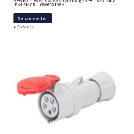
GEWISS – Fiche mobile droite rouge 3P+T 32A 400V
IP44 6H CR – GW60019FH
Se connecter
● En stock