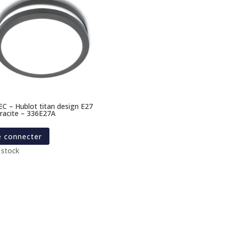
C – Hublot titan design E27
racite – 336E27A
e connecter
 stock