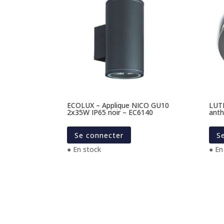
ECOLUX – Applique NICO GU10
LUTE
2x35W IP65 noir – EC6140
anth
Se connecter
S
● En stock
● En