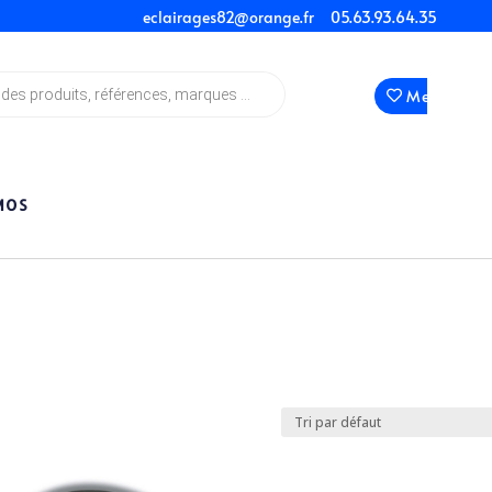
eclairages82@orange.fr
05.63.93.64.35
Mes Favori
MOS