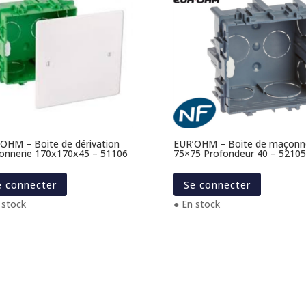
OHM – Boite de dérivation
EUR’OHM – Boite de maçonn
nnerie 170x170x45 – 51106
75×75 Profondeur 40 – 52105
e connecter
Se connecter
 stock
● En stock