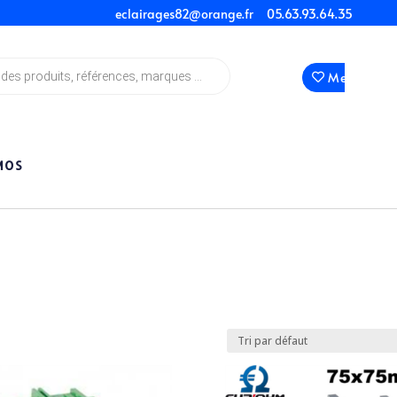
eclairages82@orange.fr
05.63.93.64.35
Mes Favori
MOS