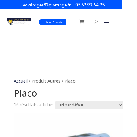
eclairages82@orange.fr
05.63.93.64.35
Mes Favoris
Accueil
/ Produit Autres / Placo
Placo
16 résultats affichés