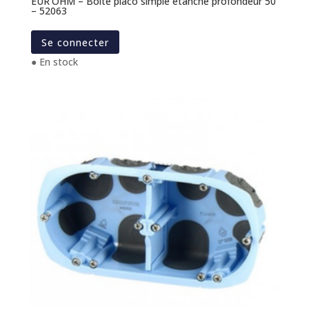
EUR’OHM – Boite placo simple étanche profondeur 50
– 52063
Se connecter
● En stock