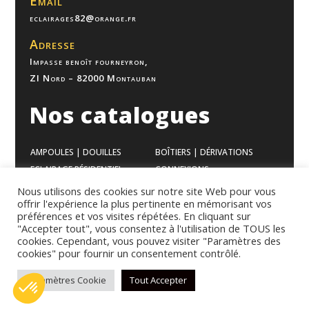
Email
eclairages82@orange.fr
Adresse
Impasse benoît fourneyron,
ZI Nord – 82000 Montauban
Nos catalogues
AMPOULES | DOUILLES
BOÎTIERS | DÉRIVATIONS
ECLAIRAGE RÉSIDENTIEL
CONNEXIONS
ECLAIRAGE BUREAUX
VENTILATION
Nous utilisons des cookies sur notre site Web pour vous
offrir l'expérience la plus pertinente en mémorisant vos
ECLAIRAGE INDUSTRIEL
APPAREILLAGES
préférences et vos visites répétées. En cliquant sur
GAMME MODULAIRES
CHAUFFAGES
"Accepter tout", vous consentez à l'utilisation de TOUS les
cookies. Cependant, vous pouvez visiter "Paramètres des
cookies" pour fournir un consentement contrôlé.
Mentions légales
–
Politique de confidentialité
–
Conditions
Paramètres Cookie
Tout Accepter
générales de vente
© Copyright 2023 eclairages82 – Une création de
rms marketing