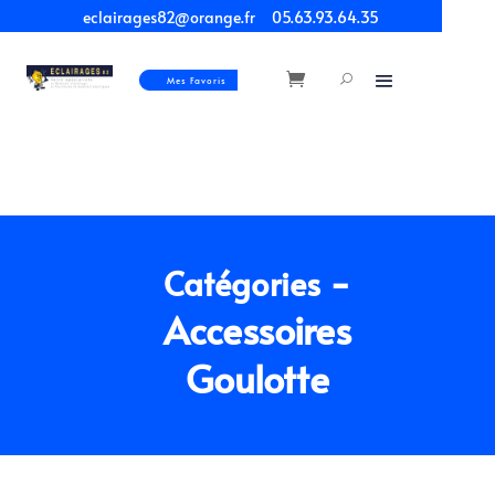
eclairages82@orange.fr
05.63.93.64.35
Mes Favoris
-
Catégories
Accessoires
Goulotte