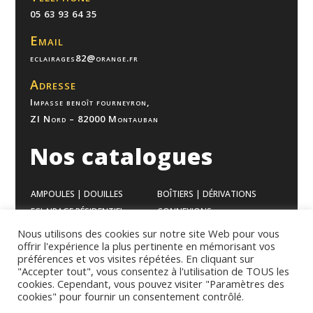
05 63 93 64 35
Email
eclairages82@orange.fr
Adresse
Impasse benoît fourneyron,
ZI Nord – 82000 Montauban
Nos catalogues
AMPOULES | DOUILLES
BOÎTIERS | DÉRIVATIONS
ECLAIRAGE RÉSIDENTIEL
CONNEXIONS
ECLAIRAGE BUREAUX
VENTILATION
Nous utilisons des cookies sur notre site Web pour vous
offrir l'expérience la plus pertinente en mémorisant vos
ECLAIRAGE INDUSTRIEL
APPAREILLAGES
préférences et vos visites répétées. En cliquant sur
GAMME MODULAIRES
CHAUFFAGES
"Accepter tout", vous consentez à l'utilisation de TOUS les
cookies. Cependant, vous pouvez visiter "Paramètres des
cookies" pour fournir un consentement contrôlé.
Mentions légales
–
Politique de confidentialité
–
Conditions