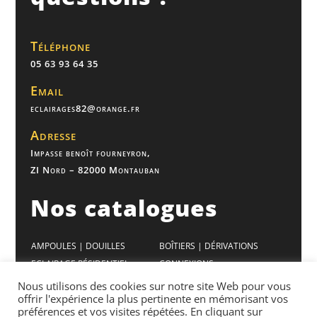
Téléphone
05 63 93 64 35
Email
eclairages82@orange.fr
Adresse
Impasse benoît fourneyron,
ZI Nord – 82000 Montauban
Nos catalogues
AMPOULES | DOUILLES
BOÎTIERS | DÉRIVATIONS
ECLAIRAGE RÉSIDENTIEL
CONNEXIONS
ECLAIRAGE BUREAUX
VENTILATION
Nous utilisons des cookies sur notre site Web pour vous
offrir l'expérience la plus pertinente en mémorisant vos
ECLAIRAGE INDUSTRIEL
APPAREILLAGES
préférences et vos visites répétées. En cliquant sur
GAMME MODULAIRES
CHAUFFAGES