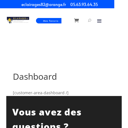
eclairages82@orange.fr
05.63.93.64.35
Mes Favoris
Dashboard
[customer-area-dashboard /]
Vous avez des
questions ?