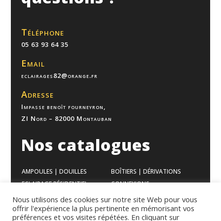
Téléphone
05 63 93 64 35
Email
eclairages82@orange.fr
Adresse
Impasse benoît fourneyron,
ZI Nord – 82000 Montauban
Nos catalogues
AMPOULES | DOUILLES
BOÎTIERS | DÉRIVATIONS
ECLAIRAGE RÉSIDENTIEL
CONNEXIONS
ECLAIRAGE BUREAUX
VENTILATION
Nous utilisons des cookies sur notre site Web pour vous
offrir l'expérience la plus pertinente en mémorisant vos
ECLAIRAGE INDUSTRIEL
APPAREILLAGES
préférences et vos visites répétées. En cliquant sur
GAMME MODULAIRES
CHAUFFAGES