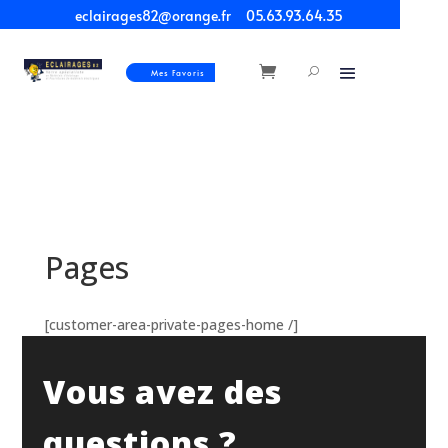
eclairages82@orange.fr
05.63.93.64.35
Mes Favoris
Pages
[customer-area-private-pages-home /]
Vous avez des
questions ?