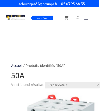
eclairages82@orange.fr
05.63.93.64.35
Mes Favoris
Accueil
/ Produits identifiés “50A”
50A
Voici le seul résultat