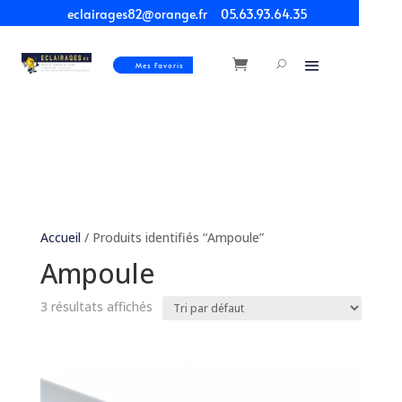
eclairages82@orange.fr
05.63.93.64.35
Mes Favoris
Accueil
/ Produits identifiés “Ampoule”
Ampoule
3 résultats affichés