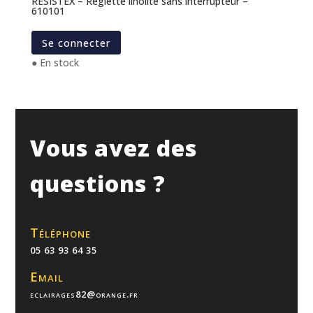
RESISTEX – Réglette linolite sans interrupteur –
610101
Se connecter
● En stock
Vous avez des
questions ?
Téléphone
05 63 93 64 35
Email
eclairages82@orange.fr