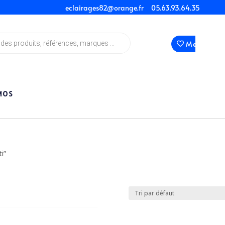
eclairages82@orange.fr
05.63.93.64.35
Mes Favori
MOS
i”