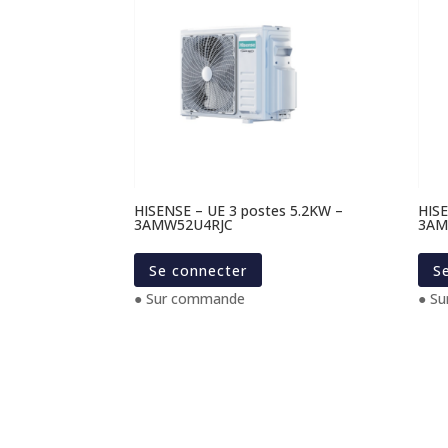
HISENSE – UE 3 postes 5.2KW –
HISE
3AMW52U4RJC
3AM
Se connecter
S
● Sur commande
● S