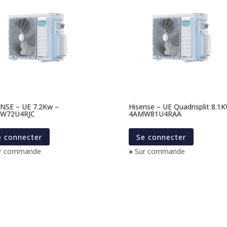
NSE – UE 7.2Kw –
Hisense – UE Quadrisplit 8.1
W72U4RJC
4AMW81U4RAA
e connecter
Se connecter
ur commande
● Sur commande