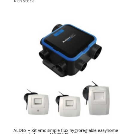
● En stock
ALDES – Kit vmc simple flux hygroréglable easyhome