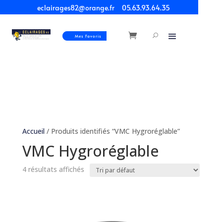
eclairages82@orange.fr
05.63.93.64.35
Mes Favoris
Accueil
/ Produits identifiés “VMC Hygroréglable”
VMC Hygroréglable
4 résultats affichés