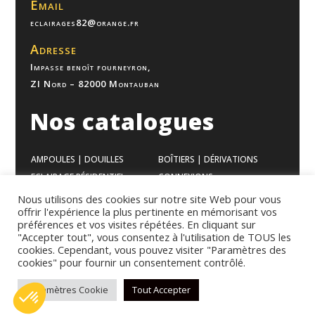
Email
eclairages82@orange.fr
Adresse
Impasse benoît fourneyron,
ZI Nord – 82000 Montauban
Nos catalogues
AMPOULES | DOUILLES
BOÎTIERS | DÉRIVATIONS
ECLAIRAGE RÉSIDENTIEL
CONNEXIONS
ECLAIRAGE BUREAUX
VENTILATION
Nous utilisons des cookies sur notre site Web pour vous
offrir l'expérience la plus pertinente en mémorisant vos
ECLAIRAGE INDUSTRIEL
APPAREILLAGES
préférences et vos visites répétées. En cliquant sur
GAMME MODULAIRES
CHAUFFAGES
"Accepter tout", vous consentez à l'utilisation de TOUS les
cookies. Cependant, vous pouvez visiter "Paramètres des
cookies" pour fournir un consentement contrôlé.
Mentions légales
–
Politique de confidentialité
–
Conditions
Paramètres Cookie
Tout Accepter
générales de vente
© Copyright 2023 eclairages82 – Une création de
rms marketing