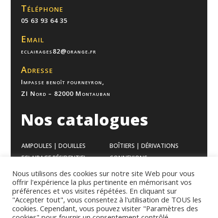
Téléphone
05 63 93 64 35
Email
eclairages82@orange.fr
Adresse
Impasse benoît fourneyron,
ZI Nord – 82000 Montauban
Nos catalogues
AMPOULES | DOUILLES
BOÎTIERS | DÉRIVATIONS
ECLAIRAGE RÉSIDENTIEL
CONNEXIONS
ECLAIRAGE BUREAUX
VENTILATION
Nous utilisons des cookies sur notre site Web pour vous
offrir l'expérience la plus pertinente en mémorisant vos
ECLAIRAGE INDUSTRIEL
APPAREILLAGES
préférences et vos visites répétées. En cliquant sur
GAMME MODULAIRES
CHAUFFAGES
"Accepter tout", vous consentez à l'utilisation de TOUS les
cookies. Cependant, vous pouvez visiter "Paramètres des
cookies" pour fournir un consentement contrôlé.