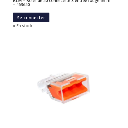
BLM – Boite de 50 connecteur 3 entrée rouge 6mm²
– 463650
Se connecter
● En stock