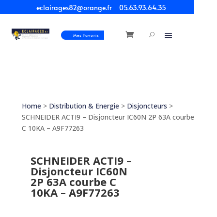
eclairages82@orange.fr
05.63.93.64.35
Mes Favoris
Home
>
Distribution & Energie
>
Disjoncteurs
>
SCHNEIDER ACTI9 – Disjoncteur IC60N 2P 63A courbe
C 10KA – A9F77263
SCHNEIDER ACTI9 –
Disjoncteur IC60N
2P 63A courbe C
10KA – A9F77263