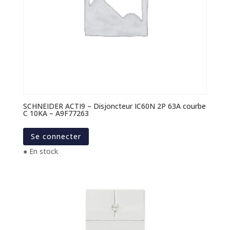
SCHNEIDER ACTI9 – Disjoncteur IC60N 2P 63A courbe
C 10KA – A9F77263
Se connecter
● En stock