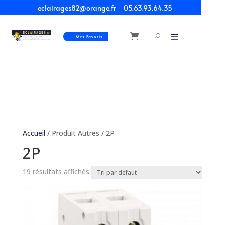
eclairages82@orange.fr
05.63.93.64.35
Mes Favoris
Accueil
/ Produit Autres / 2P
2P
19 résultats affichés