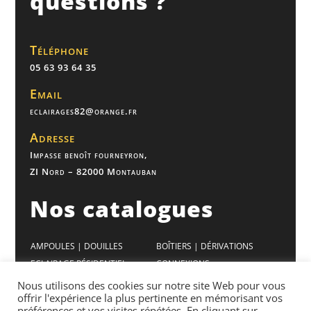
questions ?
Téléphone
05 63 93 64 35
Email
eclairages82@orange.fr
Adresse
Impasse benoît fourneyron,
ZI Nord – 82000 Montauban
Nos catalogues
AMPOULES | DOUILLES
BOÎTIERS | DÉRIVATIONS
ECLAIRAGE RÉSIDENTIEL
CONNEXIONS
ECLAIRAGE BUREAUX
VENTILATION
Nous utilisons des cookies sur notre site Web pour vous
offrir l'expérience la plus pertinente en mémorisant vos
ECLAIRAGE INDUSTRIEL
APPAREILLAGES
préférences et vos visites répétées. En cliquant sur