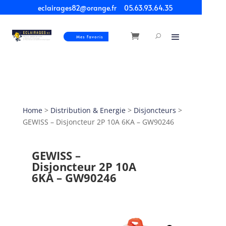
eclairages82@orange.fr
05.63.93.64.35
Mes Favoris
Home
>
Distribution & Energie
>
Disjoncteurs
>
GEWISS – Disjoncteur 2P 10A 6KA – GW90246
GEWISS –
Disjoncteur 2P 10A
6KA – GW90246